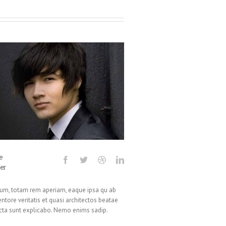
e
er
um, totam rem aperiam, eaque ipsa qu ab
ventore veritatis et quasi architectos beatae
icta sunt explicabo. Nemo enims sadip.