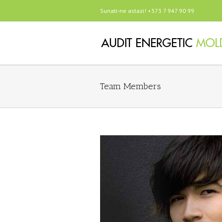
Sunati-ne astazi! +373 7 947 90 99
Team Members