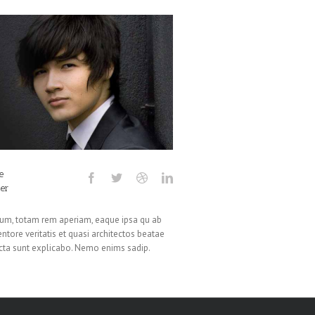
e
er
um, totam rem aperiam, eaque ipsa qu ab
ventore veritatis et quasi architectos beatae
icta sunt explicabo. Nemo enims sadip.