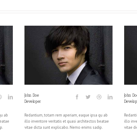
John Doe
John Do
Developer
Develop
qu ab
Redantium, totam rem aperiam, eaque ipsa qu ab
Redanti
beatae
illo inventore veritatis et quasi architectos beatae
illo in
p.
vitae dicta sunt explicabo. Nemo enims sadip.
vitae d