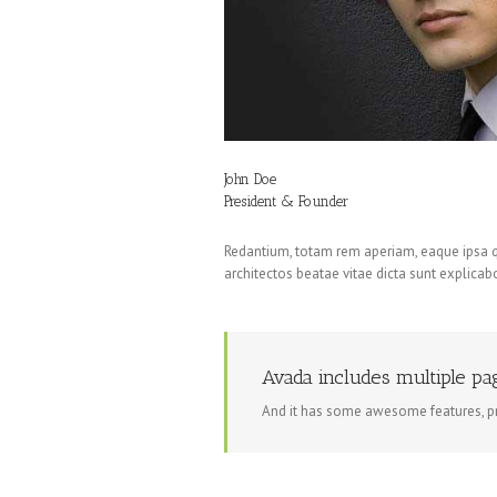
John Doe
President & Founder
Redantium, totam rem aperiam, eaque ipsa qu 
architectos beatae vitae dicta sunt explica
Avada includes multiple pa
And it has some awesome features, p