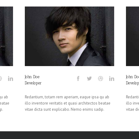
John Doe
John Do
Developer
Develop
qu ab
Redantium, totam rem aperiam, eaque ipsa qu ab
Redanti
beatae
illo inventore veritatis et quasi architectos beatae
illo in
p.
vitae dicta sunt explicabo. Nemo enims sadip.
vitae d