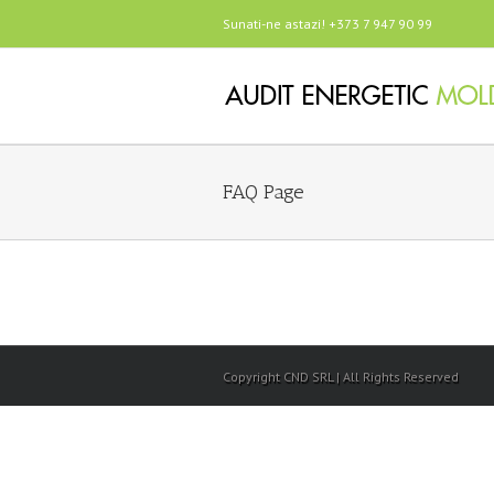
Sunati-ne astazi! +373 7 947 90 99
FAQ Page
Copyright CND SRL | All Rights Reserved