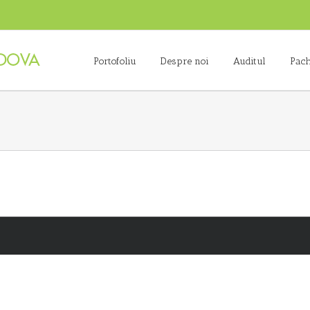
Portofoliu
Despre noi
Auditul
Pach